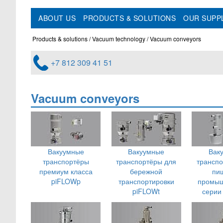
ABOUT US
PRODUCTS & SOLUTIONS
OUR SUPP
Products & solutions
Vacuum technology
Vacuum conveyors
+7 812 309 41 51
Vacuum conveyors
Вакуумные
Вакуумные
Вак
транспортёры
транспортёры для
транспо
премиум класса
бережной
пи
piFLOWp
транспортировки
промыш
piFLOWt
серии