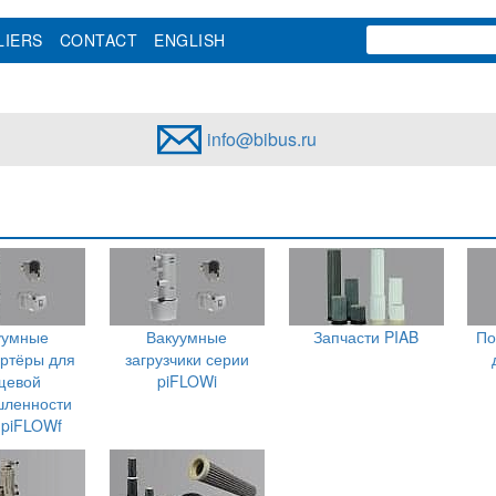
LIERS
CONTACT
ENGLISH
info@bibus.ru
уумные
Вакуумные
Запчасти PIAB
По
ртёры для
загрузчики серии
щевой
piFLOWi
ленности
 piFLOWf