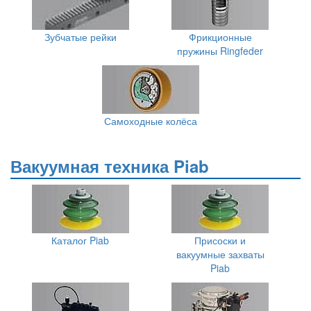
Зубчатые рейки
Фрикционные
пружины Ringfeder
Самоходные колёса
Вакуумная техника Piab
Каталог Piab
Присоски и
вакуумные захваты
Piab